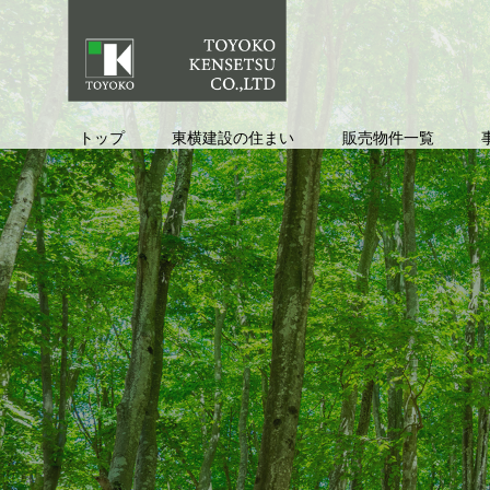
トップ
東横建設の住まい
販売物件⼀覧