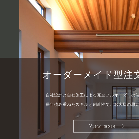
オーダーメイド型
注
自社設計と自社施工による
完全フルオーダーの
長年積み重ねたスキルと創造性で、
お客様の思
View more ▷