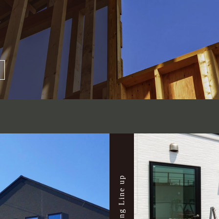
る
housing Line up