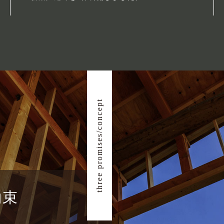
three promises/concept
約束