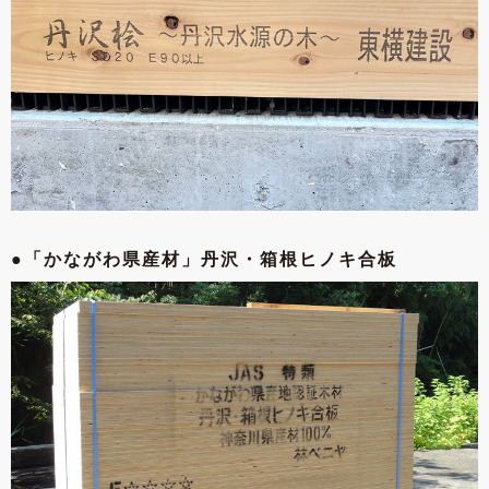
●「かながわ県産材」
丹沢・箱根ヒノキ合板