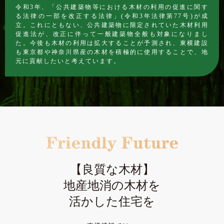
令和3年、「公共建築物等における木材の利用の促進に関す
る法律の一部を改正する法律」(令和3年法律第77号)が成
立。これにともない、公共建築物に限定されていた木材利用
促進法が、改正に伴って一般建築物全般も対象になりまし
た。今後も木材の利用は拡大することが予測され、東横建設
も東京都や神奈川県産の木材を積極的に使用することで、地
元に貢献したいと考えています。
【良質な木材】
地産地消の木材を
活かした住宅を