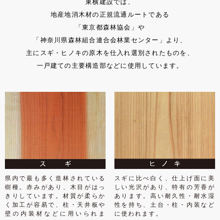
東横建設では、
地産地消木材の正規流通ルートである
「東京都森林協会」や
「神奈川県森林組合連合会林業センター」より、
主にスギ・ヒノキの原木を仕入れ選別されたものを、
一戸建ての主要構造部などに使用しています。
県内で最も多く造林されている
スギに比べ白く、仕上げ面に美
樹種。赤みがあり、木目がはっ
しい光沢があり、特有の芳香が
きりしています。材質が柔らか
あります。高い耐久性・耐水湿
く加工が容易で、柱・天井板や
性を持ち、土台・柱・内装など
壁の内装材などに用いられま
に使われます。