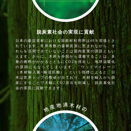
脱炭素社会の実現に貢献
日本の建設資材における国産材利用率は40％前後とさ
れています。世界有数の森林資源に恵まれながら、そ
れらを活用できていないことは国内産業の課題ともい
えます。さらに、木材を外国から運搬することは、多
量の燃料がかかるとともにCO2を排出し、地球温暖化
の原因にもなってしまいます。「ウッドマイレージ
（木材輸入量×輸送距離）」という指標によると、日
本は世界トップの数値が出ており、木材を輸入から国
産にすることで大幅にCO2排出を削減し、脱炭素化社
会の実現に貢献できます。