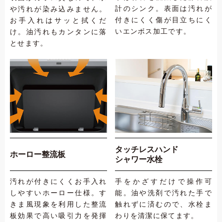
計のシンク。表面は汚れが
や汚れが染み込みません。
付きにくく傷が目立ちにく
お手入れはサッと拭くだ
いエンボス加工です。
け。油汚れもカンタンに落
とせます。
タッチレスハンド
ホーロー整流板
シャワー水栓
汚れが付きにくくお手入れ
手をかざすだけで操作可
しやすいホーロー仕様。す
能。油や洗剤で汚れた手で
きま風現象を利用した整流
触れずに済むので、水栓ま
板効果で高い吸引力を発揮
わりを清潔に保てます。