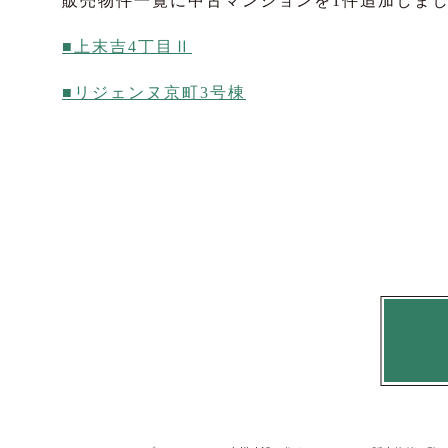
販売物件一覧に中古マンションを1件追加しま
■上末吉4丁目Ⅱ
■リジェンヌ京町3号棟