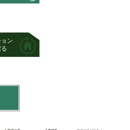
ション
戻る