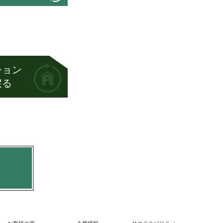
ション
戻る